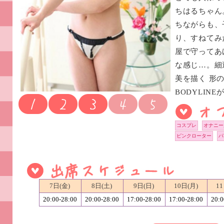
ちはるちゃん
ちながらも、
り、すねてみ
屋で守ってあ
な感じ…。細
美を描く 形
BODYLIN
コスプレ
オナニー
ピンクローター
パ
7日(金)
8日(土)
9日(日)
10日(月)
11
20:00-28:00
20:00-28:00
17:00-28:00
17:00-28:00
20:0