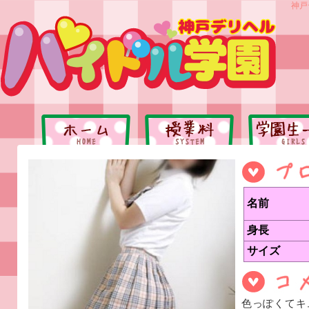
神戸
名前
身長
サイズ
色っぽくてキ